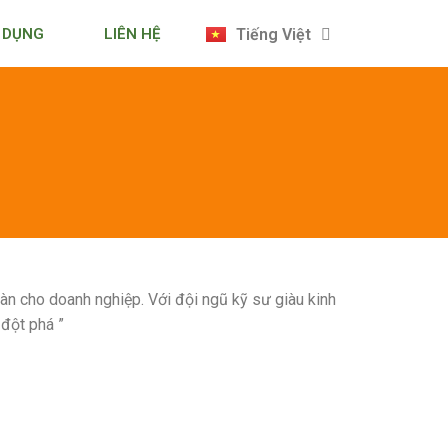
English
 DỤNG
LIÊN HỆ
Tiếng Việt
日本語
n cho doanh nghiệp. Với đội ngũ kỹ sư giàu kinh
 đột phá ”