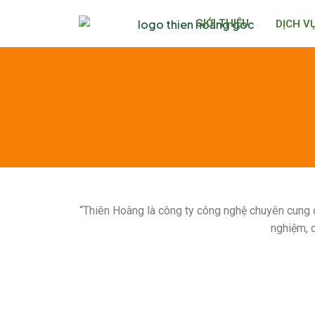
Nhảy
GIỚI THIỆU
DỊCH V
tới
nội
dung
“Thiên Hoàng là công ty công nghệ chuyên cung 
nghiệm, c