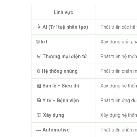
Lĩnh vực
🤖
AI (Trí tuệ nhân tạo)
Phát triển các hệ
🌐
IoT
Xây dựng giải phá
🛒
Thương mại điện tử
Phát triển hệ thố
⚙️
Hệ thống nhúng
Phát triển phần m
🏪
Bán lẻ – Siêu thị
Xây dựng hệ thống
🏥
Y tế – Bệnh viện
Phát triển ứng dụ
🏗️
Xây dựng
Xây dựng hệ thống
🚗
Automotive
Phát triển phần m